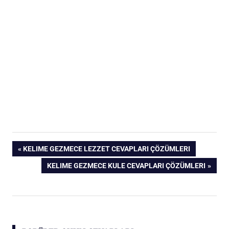
Post
PREVIOUS
KELIME GEZMECE LEZZET CEVAPLARI ÇÖZÜMLERI
POST:
NEXT
KELIME GEZMECE KULE CEVAPLARI ÇÖZÜMLERI
navigation
POST: