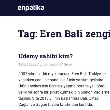
Skip
Enpatika
to
En
content
Güncel
Oyun
Tag:
Eren Bali zeng
ve
Sistem
Gereksinimleri
Sitesi
Udemy sahibi kim?
1 April 2022
Enpatika.com
Genel
2007 yılında, Udemy kurucusu Eren Bali, Türkiye’de
yaşarken canlı bir sanal sınıf için yazılım geliştirdi.
Ürünü herkes için ücretsiz yapma potansiyeli gördü
ve iki yıl sonra bir şirket kurmak için Silikon Vadisi’ne
taşındı. Site 2010 yılının başlarında Bali, Oktay
Çağlar ve Gagan Biyani tarafından kuruldu.