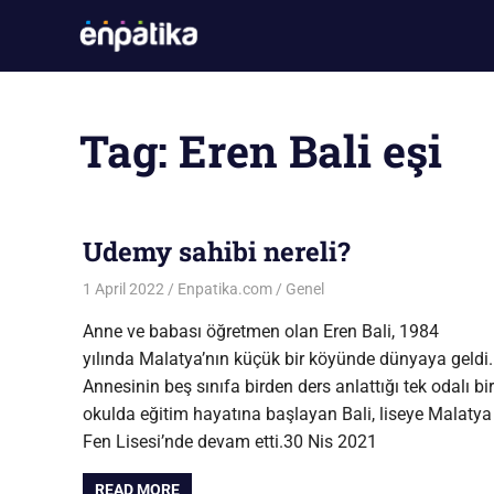
Skip
Enpatika
to
En
content
Güncel
Oyun
Tag:
Eren Bali eşi
ve
Sistem
Gereksinimleri
Sitesi
Udemy sahibi nereli?
1 April 2022
Enpatika.com
Genel
Anne ve babası öğretmen olan Eren Bali, 1984
yılında Malatya’nın küçük bir köyünde dünyaya geldi.
Annesinin beş sınıfa birden ders anlattığı tek odalı bir
okulda eğitim hayatına başlayan Bali, liseye Malatya
Fen Lisesi’nde devam etti.30 Nis 2021
READ MORE