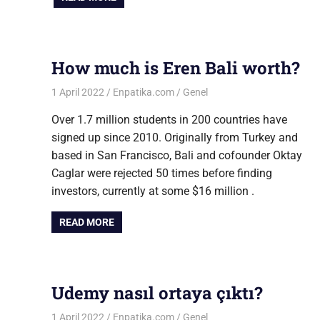
How much is Eren Bali worth?
1 April 2022
Enpatika.com
Genel
Over 1.7 million students in 200 countries have
signed up since 2010. Originally from Turkey and
based in San Francisco, Bali and cofounder Oktay
Caglar were rejected 50 times before finding
investors, currently at some $16 million .
READ MORE
Udemy nasıl ortaya çıktı?
1 April 2022
Enpatika.com
Genel