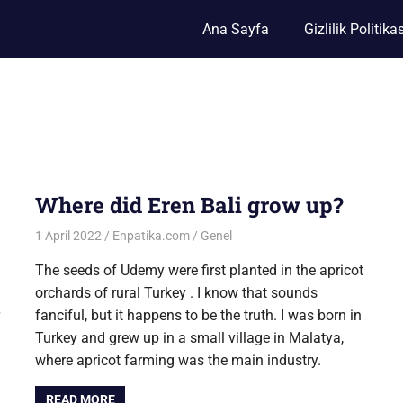
Ana Sayfa
Gizlilik Politikas
Where did Eren Bali grow up?
1 April 2022
Enpatika.com
Genel
The seeds of Udemy were first planted in the apricot
orchards of rural Turkey . I know that sounds
fanciful, but it happens to be the truth. I was born in
Turkey and grew up in a small village in Malatya,
where apricot farming was the main industry.
READ MORE